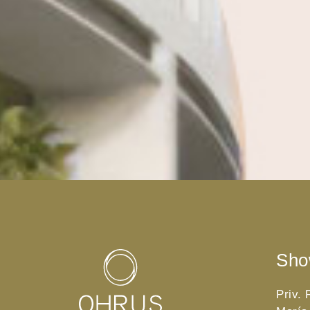
Sho
Priv.